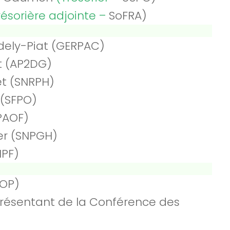
résorière adjointe –
SoFRA)
dely-Piat (GERPAC)
t (AP2DG)
t (SNRPH)
 (SFPO)
CPAOF)
er (SNPGH)
NPF)
NOP)
résentant de la Conférence des