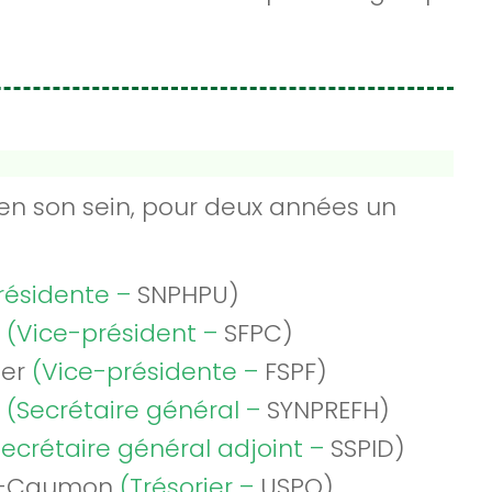
, en son sein, pour deux années un
résidente –
SNPHPU)
é
(Vice-président –
SFPC)
ner
(Vice-présidente –
FSPF)
t
(Secrétaire général –
SYNPREFH)
Secrétaire général adjoint –
SSPID)
gé-Caumon
(Trésorier –
USPO)