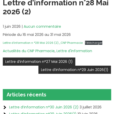
Lettre d’information n°28 Mai
2026 (2)
1 juin 2026
|
Aucun commentaire
Période du 16 mai 2026 au 31 mai 2026
Lettre d’information n °28 Mai 2026 (2)_CNP Pharmacie
Télécharger
Actualités du CNP Pharmacie
,
Lettre d'information
Navigation
Lettre d’information n°27 Mai 2026 (1)
de
Lettre d’information n°29 Juin 2026(1)
l’article
Articles récents
Lettre d’information n°30 Juin 2026 (2)
3 juillet 2026