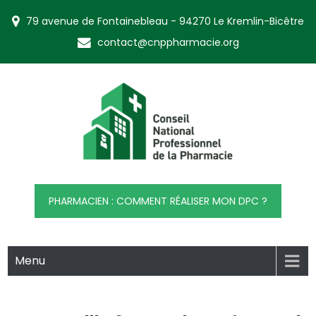
Skip
79 avenue de Fontainebleau - 94270 Le Kremlin-Bicêtre
to
content
contact@cnppharmacie.org
CNP Pharmacie
Conseil National Professionnel de la Pharmacie
PHARMACIEN : COMMENT RÉALISER MON DPC ?
Menu