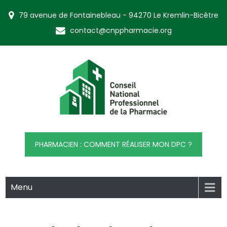
79 avenue de Fontainebleau - 94270 Le Kremlin-Bicêtre
contact@cnppharmacie.org
CNP Pharmacie
Conseil National Professionnel de la Pharmacie
PHARMACIEN : COMMENT RÉALISER MON DPC ?
Menu