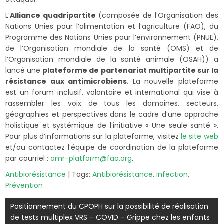
L’
Alliance quadripartite
(composée de l’Organisation des
Nations Unies pour l’alimentation et l’agriculture (FAO), du
Programme des Nations Unies pour l’environnement (PNUE),
de l’Organisation mondiale de la santé (OMS) et de
l’Organisation mondiale de la santé animale (OSAH)) a
lancé une
plateforme de partenariat multipartite sur la
résistance aux antimicrobiens
. La nouvelle plateforme
est un forum inclusif, volontaire et international qui vise à
rassembler les voix de tous les domaines, secteurs,
géographies et perspectives dans le cadre d’une approche
holistique et systémique de l’initiative « Une seule santé ».
Pour plus d’informations sur la plateforme, visitez
le site web
et/ou contactez l’équipe de coordination de la plateforme
par courriel :
amr-platform@fao.org
.
Antibiorésistance
| Tags:
Antibiorésistance
,
Infection
,
Prévention
Navigation
Positionnement du CPOPH sur la possibilité de réalisation
de
de tests multiplex VRS – COVID – Grippe chez les enfants