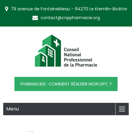
Skip
79 avenue de Fontainebleau - 94270 Le Kremlin-Bicêtre
to
content
contact@cnppharmacie.org
CNP Pharmacie
Conseil National Professionnel de la Pharmacie
PHARMACIEN : COMMENT RÉALISER MON DPC ?
Menu