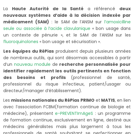
La
Haute Autorité de la Santé
a référencé
deux
nouveaux systèmes d’aide à la décision indexée par
médicament (SAM)
: le SAM de l’ANSM sur
l’amoxicilline
seule ou associée à l’acide clavulanique
« bon usage dans
un contexte de pénurie », et le SAM de l’ANSM sur les
fluoroquinolones
« bon usage et sécurisation ».
Les équipes du RéPias
produisent depuis plusieurs années
de nombreux outils, qui sont désormais accessibles à partir
d’un
nouveau module
de
recherche personnalisée pour
identifier rapidement les outils pertinents en fonction
des besoins et profils
(professionnel de santé,
professionnel du risque infectieux, patient/usager ou
directeur/manager d’établissement).
Les
missions nationales du RéPias PRIMO
et
MATIS
, en lien
avec l’association FCBM(formation continue de biologie et
médecine), présentent
e-PREVENTImAgeS
: un programme
de formation continue, exclusivement en ligne, destiné aux
médecins généralistes mais plus largement à tous les
professionnels de santé souhaitant se perfectionner en