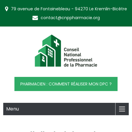
Skip
79 avenue de Fontainebleau - 94270 Le Kremlin-Bicêtre
to
content
contact@cnppharmacie.org
CNP Pharmacie
Conseil National Professionnel de la Pharmacie
PHARMACIEN : COMMENT RÉALISER MON DPC ?
Menu