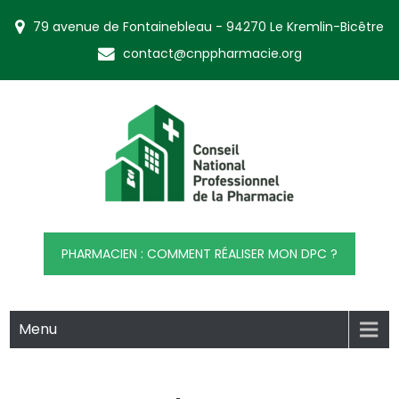
Skip
79 avenue de Fontainebleau - 94270 Le Kremlin-Bicêtre
to
content
contact@cnppharmacie.org
CNP Pharmacie
Conseil National Professionnel de la Pharmacie
PHARMACIEN : COMMENT RÉALISER MON DPC ?
Menu